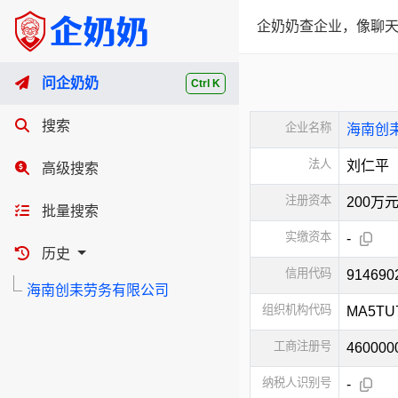
企奶奶查企业，像聊天
问企奶奶
Ctrl K
搜索
企业名称
海南创
法人
刘仁平
高级搜索
注册资本
200万
批量搜索
实缴资本
-
历史
信用代码
91469
海南创耒劳务有限公司
组织机构代码
MA5TU
工商注册号
460000
纳税人识别号
-