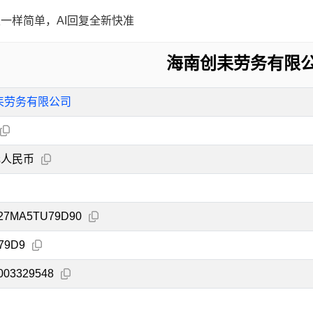
一样简单，AI回复全新快准
海南创耒劳务有限
耒劳务有限公司
元人民币
027MA5TU79D90
79D9
003329548