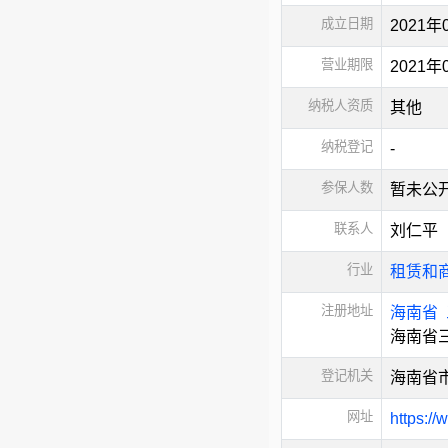
成立日期
2021年
营业期限
2021
纳税人资质
其他
纳税登记
-
参保人数
暂未公
联系人
刘仁平
行业
租赁和
注册地址
海南省
海南省三
登记机关
海南省
网址
https://