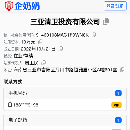
登录/注册
三亚清卫投资有限公司
91460108MAC1F9WN8K
统一社会信用代码:
10万元
注册资本:
2022年10月21日
成立日期:
在业/存续
状态:
周卫民
法定代表人:
海南省三亚市吉阳区月川中路恒雅居小区A幢601室
地址:
联系方式
手机号码
1
188****9198
VIP
电子邮箱
1