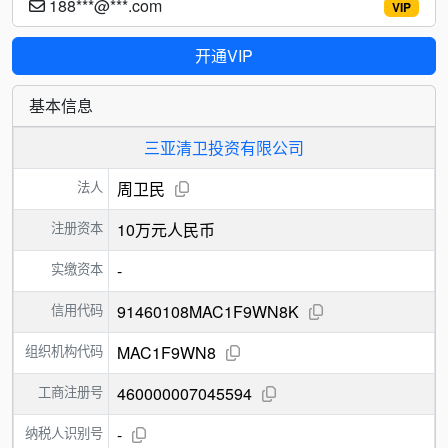
188***@***.com
VIP
开通VIP
基本信息
三亚清卫投资有限公司
法人
周卫民
注册资本
10万元人民币
实缴资本
-
信用代码
91460108MAC1F9WN8K
组织机构代码
MAC1F9WN8
工商注册号
460000007045594
纳税人识别号
-