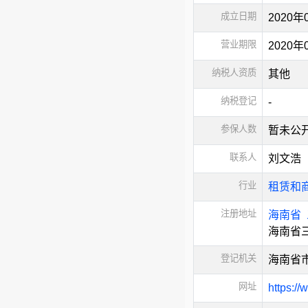
成立日期
2020年
营业期限
2020
纳税人资质
其他
纳税登记
-
参保人数
暂未公
联系人
刘文浩
行业
租赁和
注册地址
海南省
海南省
登记机关
海南省
网址
https:/