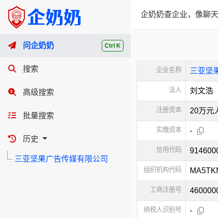
企奶奶查企业，像聊天
问企奶奶
Ctrl K
搜索
企业名称
三亚坚
法人
刘文浩
高级搜索
注册资本
20万元
批量搜索
实缴资本
-
历史
信用代码
91460
三亚坚果广告传媒有限公司
组织机构代码
MA5TK
工商注册号
460000
纳税人识别号
-