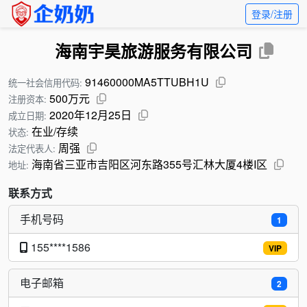
登录/注册
海南宇昊旅游服务有限公司
91460000MA5TTUBH1U
统一社会信用代码:
500万元
注册资本:
2020年12月25日
成立日期:
在业/存续
状态:
周强
法定代表人:
海南省三亚市吉阳区河东路355号汇林大厦4楼I区
地址:
联系方式
手机号码
1
155****1586
VIP
电子邮箱
2