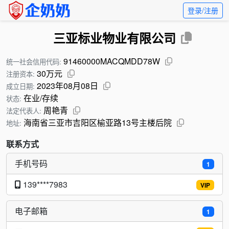
登录/注册
三亚标业物业有限公司
91460000MACQMDD78W
统一社会信用代码:
30万元
注册资本:
2023年08月08日
成立日期:
在业/存续
状态:
周艳青
法定代表人:
海南省三亚市吉阳区榆亚路13号主楼后院
地址:
联系方式
手机号码
1
139****7983
VIP
电子邮箱
1