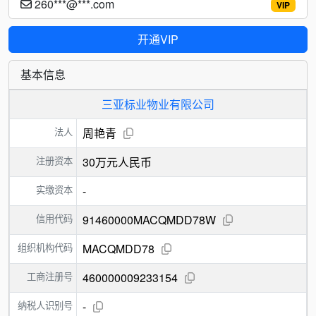
260***@***.com
VIP
开通VIP
基本信息
三亚标业物业有限公司
法人
周艳青
注册资本
30万元人民币
实缴资本
-
信用代码
91460000MACQMDD78W
组织机构代码
MACQMDD78
工商注册号
460000009233154
纳税人识别号
-