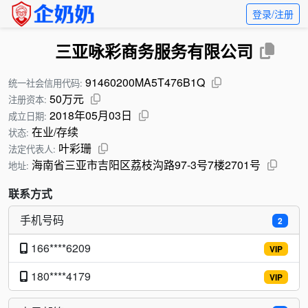
登录/注册
三亚咏彩商务服务有限公司
91460200MA5T476B1Q
统一社会信用代码:
50万元
注册资本:
2018年05月03日
成立日期:
在业/存续
状态:
叶彩珊
法定代表人:
海南省三亚市吉阳区荔枝沟路97-3号7楼2701号
地址:
联系方式
手机号码
2
166****6209
VIP
180****4179
VIP