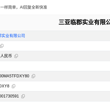
一样简单，AI回复全新快准
三亚临郡实业有限
郡实业有限公司
元人民币
100MA5TFDXY80
DXY8
001730591