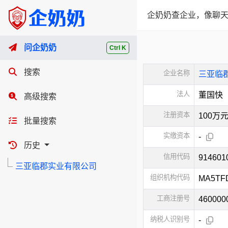
企奶奶查企业，像聊天
问企奶奶
Ctrl K
搜索
企业名称
三亚临
法人
董国快
高级搜索
注册资本
100万
批量搜索
实缴资本
-
历史
信用代码
91460
三亚临郡实业有限公司
组织机构代码
MA5TF
工商注册号
460000
纳税人识别号
-