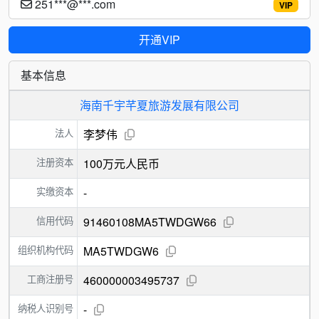
251***@***.com
VIP
开通VIP
基本信息
海南千宇芊夏旅游发展有限公司
法人
李梦伟
注册资本
100万元人民币
实缴资本
-
信用代码
91460108MA5TWDGW66
组织机构代码
MA5TWDGW6
工商注册号
460000003495737
纳税人识别号
-