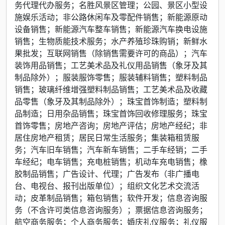
务代理代办服务；名胜风景区管理；公园、景区小型设
施娱乐活动；非公路休闲车及零配件销售；新能源原动
设备销售；新能源汽车整车销售；新能源汽车换电设施
销售；生物质能技术服务；水产养殖珍珠购销；新鲜水
果批发；互联网销售（除销售需要许可的商品）；汽车
装饰用品销售；工艺美术品及礼仪用品销售（象牙及其
制品除外）；服装服饰零售；服装辅料销售；塑料制品
销售；玻璃纤维增强塑料制品销售；工艺美术品及收藏
品零售（象牙及其制品除外）；珠宝首饰制造；塑料制
品制造；日用杂品销售；珠宝首饰回收修理服务；珠宝
首饰零售；房地产咨询；房地产评估；房地产经纪；非
居住房地产租赁；居民日常生活服务；集装箱租赁服
务；汽车旧车销售；汽车新车销售；二手车经销；二手
车经纪；电车销售；充电桩销售；机动车充电销售；橡
胶制品销售；广告设计、代理；广告发布（非广播电
台、电视台、报刊出版单位）；组织文化艺术交流活
动；皮革制品销售；箱包销售；软件开发；信息咨询服
务（不含许可类信息咨询服务）；票据信息咨询服务；
航空商务服务；个人商务服务；婚庆礼仪服务；礼仪服