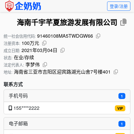
登录/注册
海南千宇芊夏旅游发展有限公司
91460108MA5TWDGW66
统一社会信用代码:
100万元
注册资本:
2021年03月04日
成立日期:
在业/存续
状态:
李梦伟
法定代表人:
海南省三亚市吉阳区迎宾路湖光山舍7号楼401
地址:
联系方式
手机号码
1
155****2222
VIP
电子邮箱
1