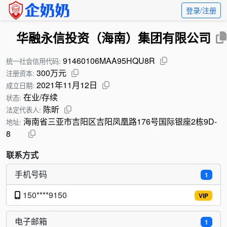
登录/注册
华融永信投资（海南）集团有限公司
91460106MAA95HQU8R
统一社会信用代码:
300万元
注册资本:
2021年11月12日
成立日期:
在业/存续
状态:
陈昕
法定代表人:
海南省三亚市吉阳区吉阳凤凰路176号国际银座2栋9D-
地址:
8
联系方式
手机号码
1
150****9150
VIP
电子邮箱
1