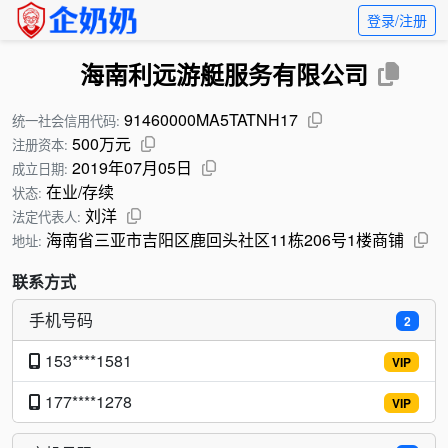
登录/注册
海南利远游艇服务有限公司
91460000MA5TATNH17
统一社会信用代码:
500万元
注册资本:
2019年07月05日
成立日期:
在业/存续
状态:
刘洋
法定代表人:
海南省三亚市吉阳区鹿回头社区11栋206号1楼商铺
地址:
联系方式
手机号码
2
153****1581
VIP
177****1278
VIP