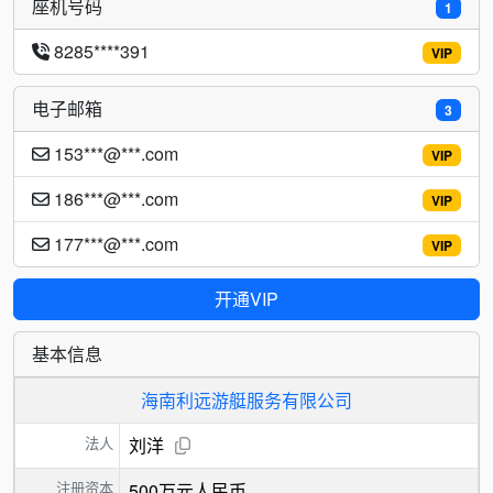
座机号码
1
8285****391
VIP
电子邮箱
3
153***@***.com
VIP
186***@***.com
VIP
177***@***.com
VIP
开通VIP
基本信息
海南利远游艇服务有限公司
法人
刘洋
注册资本
500万元人民币