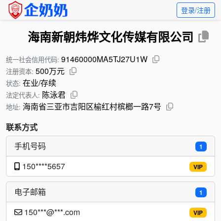
登录/注册
海南新朝炜烨文化传媒有限公司
91460000MA5TJ27U1W
统一社会信用代码:
500万元
注册资本:
在业/存续
状态:
陈泳君
法定代表人:
海南省三亚市吉阳区榆红村槟榔一路7号
地址:
联系方式
手机号码
1
150****5657
VIP
电子邮箱
1
150***@***.com
VIP