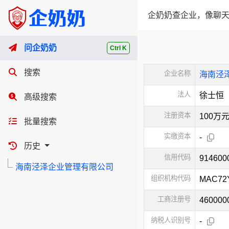
企奶奶查企业，像聊天
问企奶奶
Ctrl K
搜索
企业名称
海南泾
法人
徐士恒
高级搜索
注册资本
100万
批量搜索
实缴资本
-
历史
信用代码
91460
海南泾泽企业管理有限公司
组织机构代码
MAC72
工商注册号
460000
纳税人识别号
-