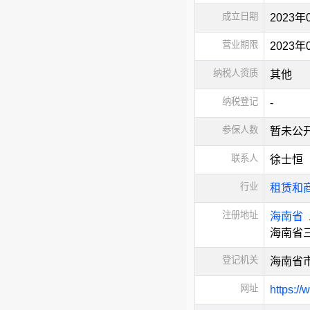
成立日期
2023年
营业期限
2023
纳税人资质
其他
纳税登记
-
参保人数
暂未公
联系人
徐士恒
行业
租赁和
注册地址
海南省
海南省
登记机关
海南省
网址
https://