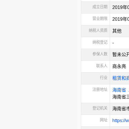
成立日期
2019年
营业期限
2019
纳税人资质
其他
纳税登记
-
参保人数
暂未公
联系人
商永亮
行业
租赁和
注册地址
海南省
海南省三
登记机关
海南省
网址
https:/