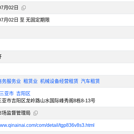
07月02日
年07月02日 至 无固定期限
开
商务服务业
租赁业
机械设备经营租赁
汽车租赁
三亚市
吉阳区
亚市吉阳区龙岭路山水国际峰秀阁8栋8-13号
市场监督管理局
/www.qinainai.com/com/detail/tgp836v8s3.html