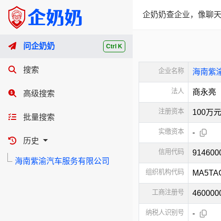
企奶奶查企业，像聊天
问企奶奶
Ctrl K
搜索
企业名称
海南紫
法人
商永亮
高级搜索
注册资本
100万
批量搜索
实缴资本
-
历史
信用代码
91460
海南紫渝汽车服务有限公司
组织机构代码
MA5TA
工商注册号
460000
纳税人识别号
-