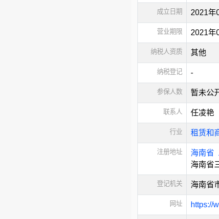
成立日期
2021年
营业期限
2021
纳税人资质
其他
纳税登记
-
参保人数
暂未公
联系人
任凌艳
行业
租赁和
注册地址
海南省
海南省三
登记机关
海南省
网址
https://