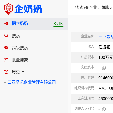
企奶奶查企业，像聊天
问企奶奶
Ctrl K
搜索
企业名称
三亚晶
法人
任凌艳
高级搜索
注册资本
100万
批量搜索
实缴资本
-
历史
信用代码
91460
三亚晶凯企业管理有限公司
组织机构代码
MA5TU
工商注册号
460000
纳税人识别号
-