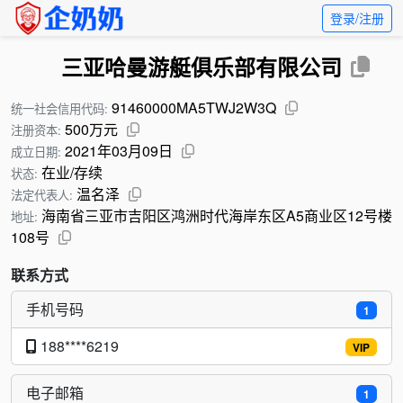
登录/注册
三亚哈曼游艇俱乐部有限公司
91460000MA5TWJ2W3Q
统一社会信用代码:
500万元
注册资本:
2021年03月09日
成立日期:
在业/存续
状态:
温名泽
法定代表人:
海南省三亚市吉阳区鸿洲时代海岸东区A5商业区12号楼
地址:
108号
联系方式
手机号码
1
188****6219
VIP
电子邮箱
1