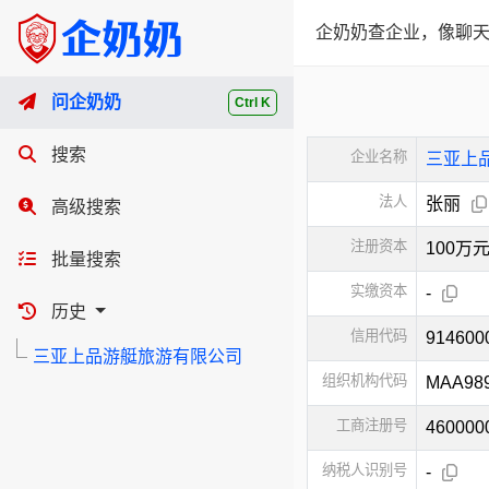
企奶奶查企业，像聊天
问企奶奶
Ctrl K
搜索
企业名称
三亚上
法人
张丽
高级搜索
注册资本
100万
批量搜索
实缴资本
-
历史
信用代码
914600
三亚上品游艇旅游有限公司
组织机构代码
MAA98
工商注册号
460000
纳税人识别号
-