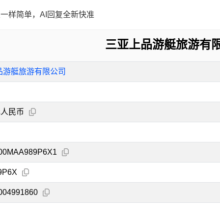
一样简单，AI回复全新快准
三亚上品游艇旅游有
品游艇旅游有限公司
元人民币
00MAA989P6X1
9P6X
004991860