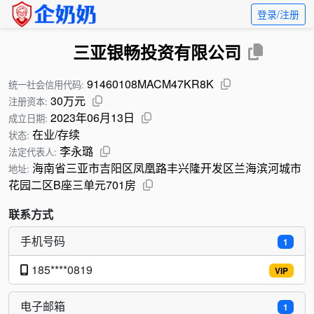
登录/注册
三亚银畅投资有限公司
91460108MACM47KR8K
统一社会信用代码:
30万元
注册资本:
2023年06月13日
成立日期:
在业/存续
状态:
李永璐
法定代表人:
海南省三亚市吉阳区凤凰路丰兴隆开发区兰海滨河城市
地址:
花园二区B座三单元701房
联系方式
手机号码
1
185****0819
VIP
电子邮箱
1