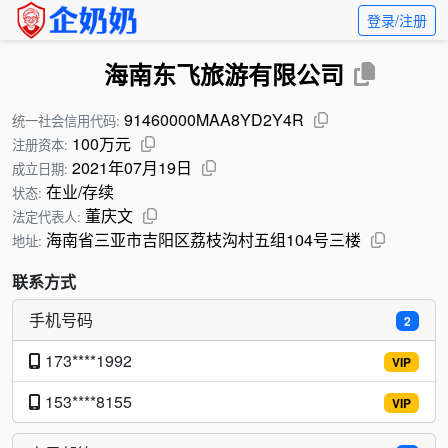
登录/注册
海南东飞旅游有限公司
91460000MAA8YD2Y4R
统一社会信用代码:
100万元
注册资本:
2021年07月19日
成立日期:
在业/存续
状态:
董庆文
法定代表人:
海南省三亚市吉阳区荔枝沟村五组104号三楼
地址:
联系方式
手机号码
2
173****1992
VIP
153****8155
VIP