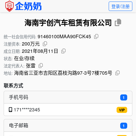
登录/注册
海南宇创汽车租赁有限公司
91460100MAA90FCK45
统一社会信用代码:
200万元
注册资本:
2021年08月11日
成立日期:
在业/存续
状态:
张雷
法定代表人:
海南省三亚市吉阳区荔枝沟路97-3号7楼705号
地址:
联系方式
手机号码
1
171****2345
VIP
电子邮箱
1