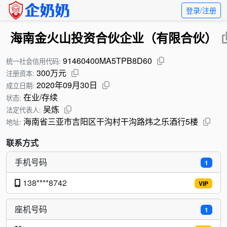
登录/注册
海南金火山投资合伙企业（有限合伙）
91460400MA5TPB8D60
统一社会信用代码:
300万元
注册资本:
2020年09月30日
成立日期:
在业/存续
状态:
吴炼
法定代表人:
海南省三亚市吉阳区干沟村干沟路炜之乐酒行5楼
地址:
联系方式
手机号码
1
138****8742
VIP
座机号码
1