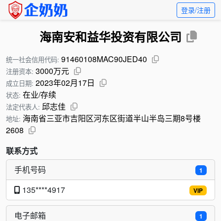
登录/注册
海南安和益华投资有限公司
91460108MAC90JED40
统一社会信用代码:
3000万元
注册资本:
2023年02月17日
成立日期:
在业/存续
状态:
邱志佳
法定代表人:
海南省三亚市吉阳区河东区街道半山半岛三期8号楼
地址:
2608
联系方式
手机号码
1
135****4917
VIP
电子邮箱
1