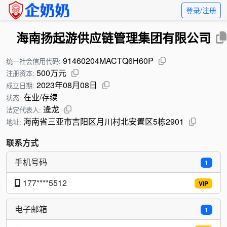
登录/注册
海南扬起游供应链管理集团有限公司
91460204MACTQ6H60P
统一社会信用代码:
500万元
注册资本:
2023年08月08日
成立日期:
在业/存续
状态:
逄龙
法定代表人:
海南省三亚市吉阳区月川村北安置区5栋2901
地址:
联系方式
手机号码
1
177****5512
VIP
电子邮箱
1