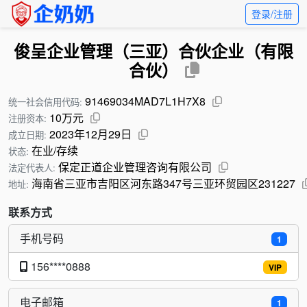
登录/注册
俊呈企业管理（三亚）合伙企业（有限
合伙）
91469034MAD7L1H7X8
统一社会信用代码:
10万元
注册资本:
2023年12月29日
成立日期:
在业/存续
状态:
保定正道企业管理咨询有限公司
法定代表人:
海南省三亚市吉阳区河东路347号三亚环贸园区231227
地址:
联系方式
手机号码
1
156****0888
VIP
电子邮箱
1