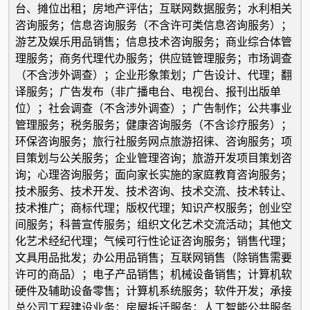
台、摊位出租；房地产评估；互联网数据服务；水利相关
咨询服务；信息咨询服务（不含许可类信息咨询服务）；
游艺及娱乐用品销售；信息技术咨询服务；商业综合体管
理服务；商务代理代办服务；供应链管理服务；市场调查
（不含涉外调查）；企业形象策划；广告设计、代理；翻
译服务；广告发布（非广播电台、电视台、报刊出版单
位）；社会调查（不含涉外调查）；广告制作；公共事业
管理服务；税务服务；健康咨询服务（不含诊疗服务）；
环保咨询服务；旅行社服务网点旅游招徕、咨询服务；项
目策划与公关服务；企业管理咨询；旅游开发项目策划咨
询；心理咨询服务；面向家长实施的家庭教育咨询服务；
技术服务、技术开发、技术咨询、技术交流、技术转让、
技术推广；商标代理；版权代理；知识产权服务；创业空
间服务；科普宣传服务；组织文化艺术交流活动；其他文
化艺术经纪代理；气候可行性论证咨询服务；销售代理；
文具用品批发；办公用品销售；互联网销售（除销售需要
许可的商品）；电子产品销售；机械设备销售；计算机软
硬件及辅助设备零售；计算机系统服务；软件开发；承接
总公司工程建设业务；房屋拆迁服务；人工智能公共服务