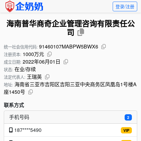
登录/注册
海南普华商奇企业管理咨询有限责任公
司
91460107MABPW5BWX6
统一社会信用代码:
1000万元
注册资本:
2022年06月01日
成立日期:
在业/存续
状态:
王瑞英
法定代表人:
海南省三亚市吉阳区吉阳三亚中央商务区凤凰岛1号楼A
地址:
座1450号
联系方式
手机号码
2
187****5490
VIP