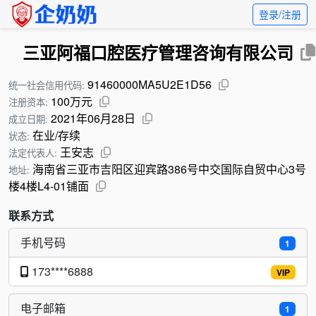
登录/注册
三亚阿福口腔医疗管理咨询有限公司
91460000MA5U2E1D56
统一社会信用代码:
100万元
注册资本:
2021年06月28日
成立日期:
在业/存续
状态:
王安志
法定代表人:
海南省三亚市吉阳区迎宾路386号中交国际自贸中心3号
地址:
楼4楼L4-01铺面
联系方式
手机号码
1
173****6888
VIP
电子邮箱
1