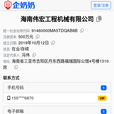
登录/注册
海南伟宏工程机械有限公司
91460000MA5TDQAB8B
统一社会信用代码:
500万元
注册资本:
2019年10月12日
成立日期:
在业/存续
状态:
冯伟
法定代表人:
海南省三亚市吉阳区丹东西路福瑞国际公馆4号楼1310
地址:
房
联系方式
手机号码
1
155****6870
VIP
电子邮箱
1