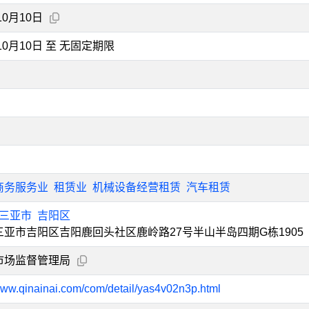
10月10日
年10月10日 至 无固定期限
商务服务业
租赁业
机械设备经营租赁
汽车租赁
三亚市
吉阳区
三亚市吉阳区吉阳鹿回头社区鹿岭路27号半山半岛四期G栋1905
市场监督管理局
/www.qinainai.com/com/detail/yas4v02n3p.html