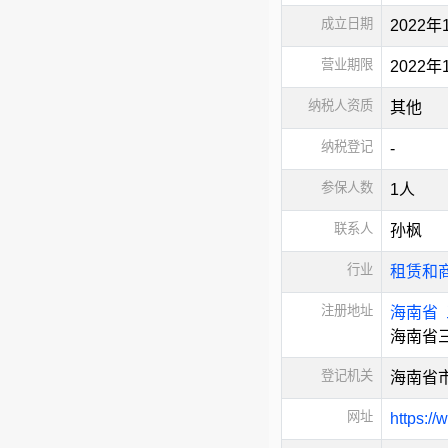
成立日期
2022年
营业期限
2022
纳税人资质
其他
纳税登记
-
参保人数
1人
联系人
孙枫
行业
租赁和
注册地址
海南省
海南省
登记机关
海南省
网址
https:/