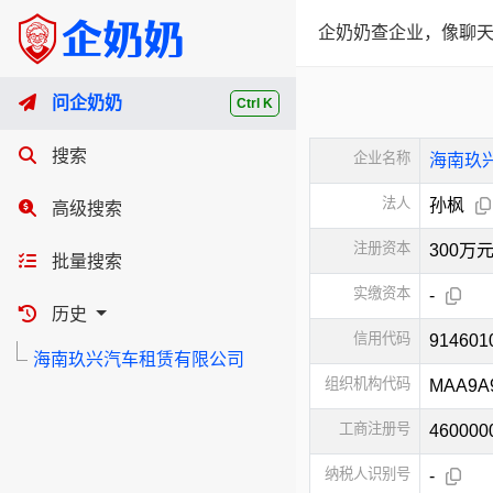
企奶奶查企业，像聊天
问企奶奶
Ctrl K
搜索
企业名称
海南玖
法人
孙枫
高级搜索
注册资本
300万
批量搜索
实缴资本
-
历史
信用代码
91460
海南玖兴汽车租赁有限公司
组织机构代码
MAA9A
工商注册号
460000
纳税人识别号
-