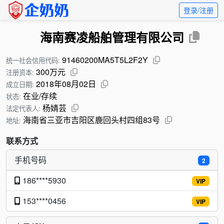
登录/注册
海南赛凌船舶管理有限公司
91460200MA5T5L2F2Y
统一社会信用代码:
300万元
注册资本:
2018年08月02日
成立日期:
在业/存续
状态:
杨婧芸
法定代表人:
海南省三亚市吉阳区鹿回头村四组83号
地址:
联系方式
手机号码
2
186****5930
VIP
153****0456
VIP