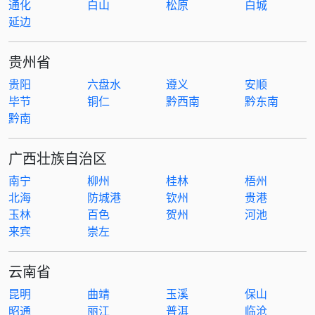
通化
白山
松原
白城
延边
贵州省
贵阳
六盘水
遵义
安顺
毕节
铜仁
黔西南
黔东南
黔南
广西壮族自治区
南宁
柳州
桂林
梧州
北海
防城港
钦州
贵港
玉林
百色
贺州
河池
来宾
崇左
云南省
昆明
曲靖
玉溪
保山
昭通
丽江
普洱
临沧