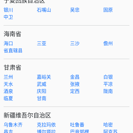
宁夏回族自治区
银川
石嘴山
吴忠
固原
中卫
海南省
海口
三亚
三沙
儋州
省直辖县
甘肃省
兰州
嘉峪关
金昌
白银
天水
武威
张掖
平凉
酒泉
庆阳
定西
陇南
临夏
甘南
新疆维吾尔自治区
乌鲁木齐
克拉玛依
吐鲁番
哈密
昌吉
博尔塔拉
巴音郭楞
阿克苏