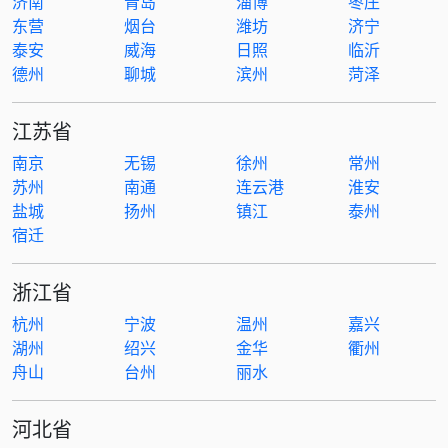
济南
青岛
淄博
枣庄
东营
烟台
潍坊
济宁
泰安
威海
日照
临沂
德州
聊城
滨州
菏泽
江苏省
南京
无锡
徐州
常州
苏州
南通
连云港
淮安
盐城
扬州
镇江
泰州
宿迁
浙江省
杭州
宁波
温州
嘉兴
湖州
绍兴
金华
衢州
舟山
台州
丽水
河北省