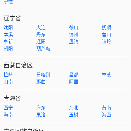
宁德
辽宁省
沈阳
大连
鞍山
抚顺
本溪
丹东
锦州
营口
阜新
辽阳
盘锦
铁岭
朝阳
葫芦岛
西藏自治区
拉萨
日喀则
昌都
林芝
山南
那曲
阿里
青海省
西宁
海东
海北
黄南
海南
果洛
玉树
海西