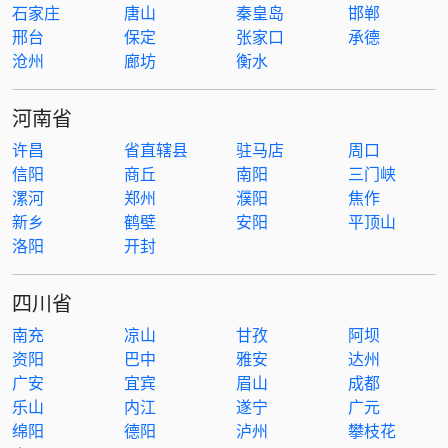
石家庄
唐山
秦皇岛
邯郸
邢台
保定
张家口
承德
沧州
廊坊
衡水
河南省
许昌
省直辖县
驻马店
周口
信阳
商丘
南阳
三门峡
漯河
郑州
濮阳
焦作
新乡
鹤壁
安阳
平顶山
洛阳
开封
四川省
南充
凉山
甘孜
阿坝
资阳
巴中
雅安
达州
广安
宜宾
眉山
成都
乐山
内江
遂宁
广元
绵阳
德阳
泸州
攀枝花