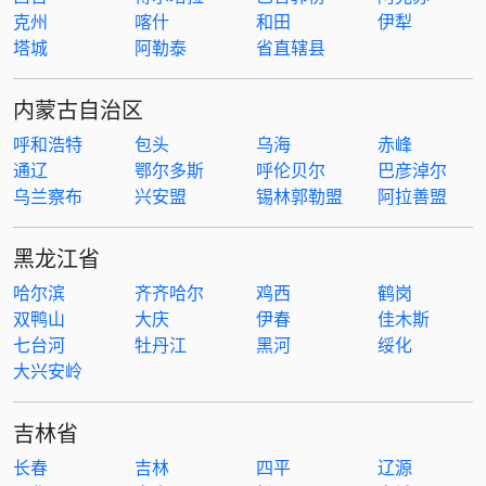
克州
喀什
和田
伊犁
塔城
阿勒泰
省直辖县
内蒙古自治区
呼和浩特
包头
乌海
赤峰
通辽
鄂尔多斯
呼伦贝尔
巴彦淖尔
乌兰察布
兴安盟
锡林郭勒盟
阿拉善盟
黑龙江省
哈尔滨
齐齐哈尔
鸡西
鹤岗
双鸭山
大庆
伊春
佳木斯
七台河
牡丹江
黑河
绥化
大兴安岭
吉林省
长春
吉林
四平
辽源