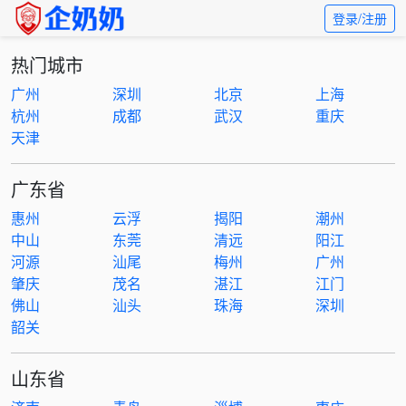
登录/注册
热门城市
广州
深圳
北京
上海
杭州
成都
武汉
重庆
天津
广东省
惠州
云浮
揭阳
潮州
中山
东莞
清远
阳江
河源
汕尾
梅州
广州
肇庆
茂名
湛江
江门
佛山
汕头
珠海
深圳
韶关
山东省