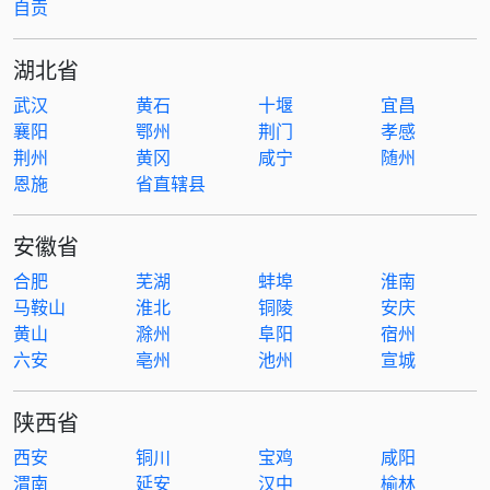
自贡
湖北省
武汉
黄石
十堰
宜昌
襄阳
鄂州
荆门
孝感
荆州
黄冈
咸宁
随州
恩施
省直辖县
安徽省
合肥
芜湖
蚌埠
淮南
马鞍山
淮北
铜陵
安庆
黄山
滁州
阜阳
宿州
六安
亳州
池州
宣城
陕西省
西安
铜川
宝鸡
咸阳
渭南
延安
汉中
榆林