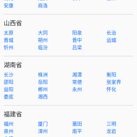
安康
商洛
山西省
太原
大同
阳泉
长治
晋城
朔州
晋中
运城
忻州
临汾
吕梁
湖南省
长沙
株洲
湘潭
衡阳
邵阳
岳阳
常德
张家界
益阳
郴州
永州
怀化
娄底
湘西
福建省
福州
厦门
莆田
三明
泉州
漳州
南平
龙岩