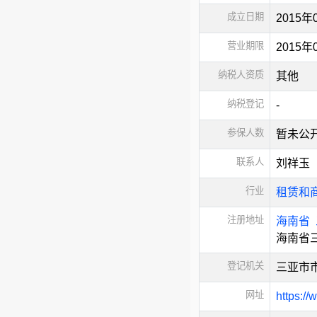
成立日期
2015年
营业期限
2015
纳税人资质
其他
纳税登记
-
参保人数
暂未公
联系人
刘祥玉
行业
租赁和
注册地址
海南省
海南省
登记机关
三亚市
网址
https://