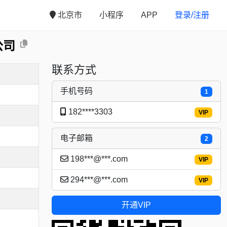
北京市
小程序
APP
登录/注册
公司
联系方式
手机号码
1
182****3303
VIP
电子邮箱
2
198***@***.com
VIP
294***@***.com
VIP
开通VIP