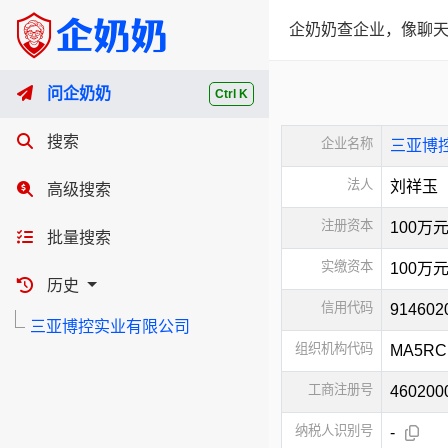
企奶奶查企业，像聊天
问企奶奶
Ctrl K
搜索
企业名称
三亚博
法人
刘祥玉
高级搜索
注册资本
100万
批量搜索
实缴资本
100万
历史
信用代码
91460
三亚博控实业有限公司
组织机构代码
MA5RC
工商注册号
460200
纳税人识别号
-