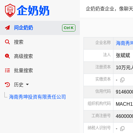
企奶奶查企业，像聊天
问企奶奶
Ctrl K
搜索
企业名称
海南秀
法人
张斌斌
高级搜索
注册资本
10万元
批量搜索
实缴资本
-
历史
信用代码
91460
海南秀坤投资有限责任公司
组织机构代码
MACH1
工商注册号
460000
纳税人识别号
-