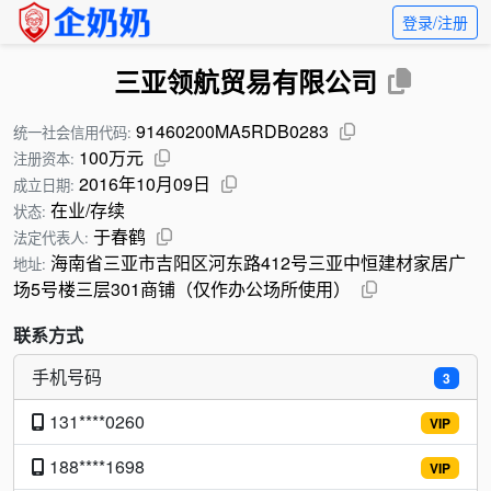
登录/注册
三亚领航贸易有限公司
91460200MA5RDB0283
统一社会信用代码:
100万元
注册资本:
2016年10月09日
成立日期:
在业/存续
状态:
于春鹤
法定代表人:
海南省三亚市吉阳区河东路412号三亚中恒建材家居广
地址:
场5号楼三层301商铺（仅作办公场所使用）
联系方式
手机号码
3
131****0260
VIP
188****1698
VIP