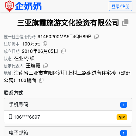
登录/注册
三亚旗霞旅游文化投资有限公司
91460200MA5T4QH89P
统一社会信用代码:
100万元
注册资本:
2018年06月05日
成立日期:
在业/存续
状态:
王旗霞
法定代表人:
海南省三亚市吉阳区港门上村三路谢进有住宅楼（鹭洲
地址:
公寓）103铺面
联系方式
手机号码
1
136****6697
VIP
电子邮箱
1