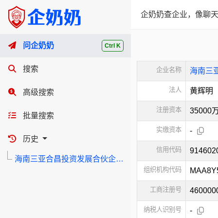
企奶奶查企业，像聊天
问企奶奶
Ctrl K
搜索
企业名称
海南三
法人
黄辉明
高级搜索
注册资本
3500
批量搜索
实缴资本
-
历史
信用代码
91460
海南三亚合昌投资发展合伙企业（有限合伙）
组织机构代码
MAA8Y
工商注册号
460000
纳税人识别号
-