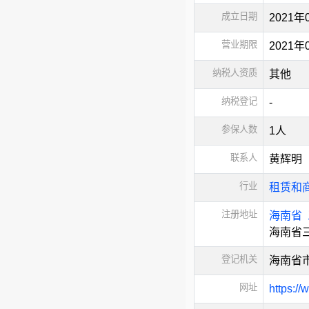
成立日期
2021年
营业期限
2021
纳税人资质
其他
纳税登记
-
参保人数
1人
联系人
黄辉明
行业
租赁和
注册地址
海南省
海南省
登记机关
海南省
网址
https:/