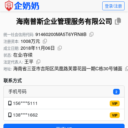
登录/注册
海南普斯企业管理服务有限公司
91460200MA5T6YRN8B
统一社会信用代码:
1008万元
注册资本:
2018年11月06日
成立日期:
在业/存续
状态:
王平
法定代表人:
海南省三亚市吉阳区凤凰路芙蓉花园一期C栋30号铺面
地址:
联系方式
手机号码
2
156****5111
VIP
138****1662
VIP