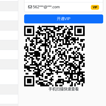
562***@***.com
VIP
开通VIP
手机扫描快速查看