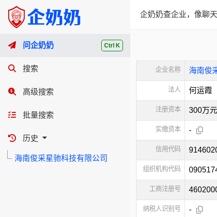
企奶奶查企业，像聊天
问企奶奶
Ctrl K
搜索
企业名称
海南俊
法人
何运霞
高级搜索
注册资本
300万
批量搜索
实缴资本
-
历史
信用代码
914602
海南俊采星驰科技有限公司
组织机构代码
090517
工商注册号
460200
纳税人识别号
-