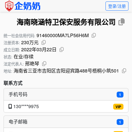
登录/注册
海南晓涵特卫保安服务有限公司
91460000MA7LP56H6M
统一社会信用代码:
230万元
注册资本:
2022年03月22日
成立日期:
在业/存续
状态:
邢艳琴
法定代表人:
海南省三亚市吉阳区吉阳迎宾路488号梧桐小筑501
地址:
联系方式
手机号码
1
130****9975
VIP
电子邮箱
1