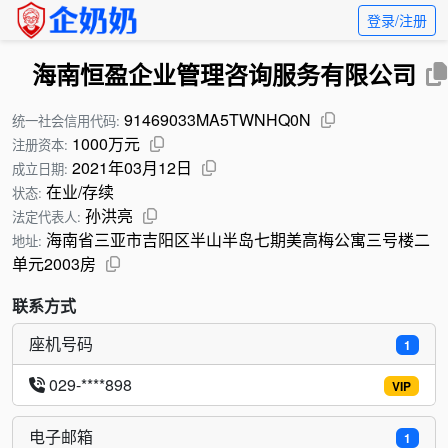
登录/注册
海南恒盈企业管理咨询服务有限公司
91469033MA5TWNHQ0N
统一社会信用代码:
1000万元
注册资本:
2021年03月12日
成立日期:
在业/存续
状态:
孙洪亮
法定代表人:
海南省三亚市吉阳区半山半岛七期美高梅公寓三号楼二
地址:
单元2003房
联系方式
座机号码
1
029-****898
VIP
电子邮箱
1