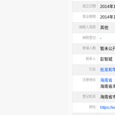
成立日期
2014年
营业期限
2014年
纳税人资质
其他
纳税登记
-
参保人数
暂未公
联系人
彭智斌
行业
批发和
注册地址
海南省
海南省海
登记机关
海南省
网址
https:/