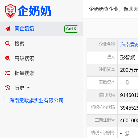
企奶奶查企业，像聊天
问企奶奶
Ctrl K
搜索
企业名称
海南意
法人
彭智斌
高级搜索
注册资本
200万
批量搜索
实缴资本
-
历史
信用代码
914601
海南意政旗实业有限公司
组织机构代码
394552
工商注册号
460100
纳税人识别号
-