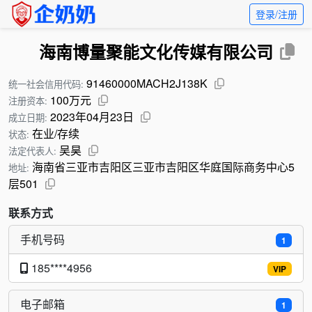
登录/注册
海南博量聚能文化传媒有限公司
91460000MACH2J138K
统一社会信用代码:
100万元
注册资本:
2023年04月23日
成立日期:
在业/存续
状态:
吴昊
法定代表人:
海南省三亚市吉阳区三亚市吉阳区华庭国际商务中心5
地址:
层501
联系方式
手机号码
1
185****4956
VIP
电子邮箱
1