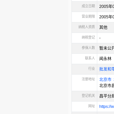
成立日期
2005年
营业期限
2005
纳税人资质
其他
纳税登记
-
参保人数
暂未公
联系人
闻永林
行业
批发和
注册地址
北京市
北京市
登记机关
昌平分
网址
https:/