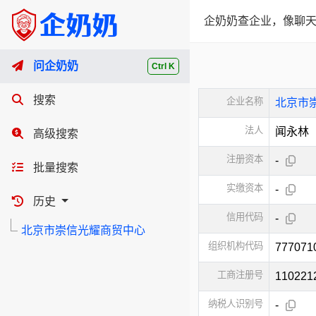
企奶奶查企业，像聊天
问企奶奶
Ctrl K
搜索
企业名称
北京市
法人
闻永林
高级搜索
注册资本
-
批量搜索
实缴资本
-
历史
信用代码
-
北京市崇信光耀商贸中心
组织机构代码
777071
工商注册号
110221
纳税人识别号
-