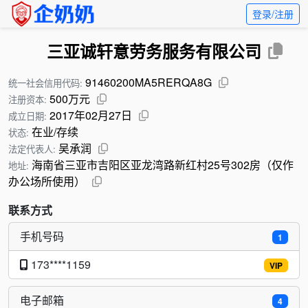
登录/注册
三亚诚轩意劳务服务有限公司
91460200MA5RERQA8G
统一社会信用代码:
500万元
注册资本:
2017年02月27日
成立日期:
在业/存续
状态:
吴承润
法定代表人:
海南省三亚市吉阳区亚龙湾路新红村25号302房（仅作
地址:
办公场所使用）
联系方式
手机号码
1
173****1159
VIP
电子邮箱
4