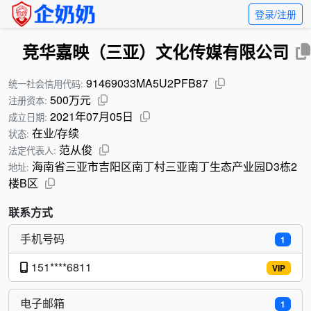
登录/注册
竞华嘉映（三亚）文化传媒有限公司
91469033MA5U2PFB87
统一社会信用代码:
500万元
注册资本:
2021年07月05日
成立日期:
在业/存续
状态:
范从俊
法定代表人:
海南省三亚市吉阳区南丁村三亚南丁生态产业园D3栋2
地址:
楼B区
联系方式
手机号码
1
151****6811
VIP
电子邮箱
1