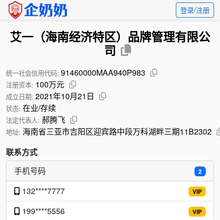
登录/注册
艾一（海南经济特区）品牌管理有限公
司
91460000MAA940P983
统一社会信用代码:
100万元
注册资本:
2021年10月21日
成立日期:
在业/存续
状态:
郝腾飞
法定代表人:
海南省三亚市吉阳区迎宾路中段万科湖畔三期11B2302
地址:
联系方式
手机号码
2
132****7777
VIP
199****5556
VIP