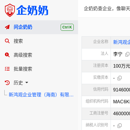
企奶奶查企业，像聊天
问企奶奶
Ctrl K
搜索
企业名称
新鸿观
法人
李宁
高级搜索
注册资本
100万
批量搜索
实缴资本
-
历史
信用代码
91460
新鸿观企业管理（海南）有限公司
组织机构代码
MAC6K
工商注册号
460000
纳税人识别号
-