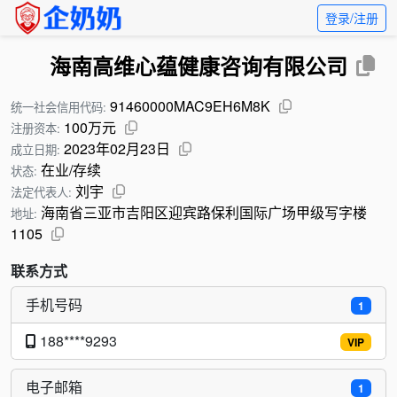
登录/注册
海南高维心蕴健康咨询有限公司
91460000MAC9EH6M8K
统一社会信用代码:
100万元
注册资本:
2023年02月23日
成立日期:
在业/存续
状态:
刘宇
法定代表人:
海南省三亚市吉阳区迎宾路保利国际广场甲级写字楼
地址:
1105
联系方式
手机号码
1
188****9293
VIP
电子邮箱
1