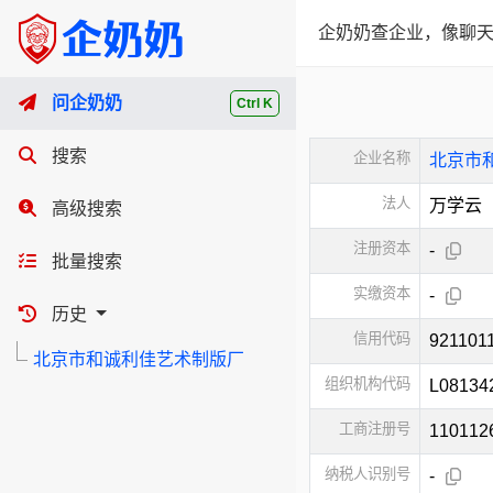
企奶奶查企业，像聊天
问企奶奶
Ctrl K
搜索
企业名称
北京市
法人
万学云
高级搜索
注册资本
-
批量搜索
实缴资本
-
历史
信用代码
921101
北京市和诚利佳艺术制版厂
组织机构代码
L08134
工商注册号
110112
纳税人识别号
-