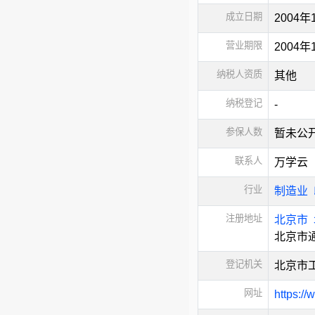
成立日期
2004年
营业期限
2004
纳税人资质
其他
纳税登记
-
参保人数
暂未公
联系人
万学云
行业
制造业
注册地址
北京市
北京市
登记机关
北京市
网址
https:/