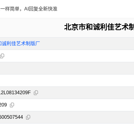
一样简单，AI回复全新快准
北京市和诚利佳艺术
和诚利佳艺术制版厂
12L08134209F
209
600507544