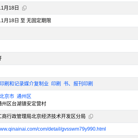
11月18日
年11月18日 至 无固定期限
开
印刷和记录媒介复制业
印刷
书、报刊印刷
北京市
通州区
通州区台湖镇安定营村
工商行政管理局北京经济技术开发区分局
/www.qinainai.com/com/detail/gvsswm79y990.html