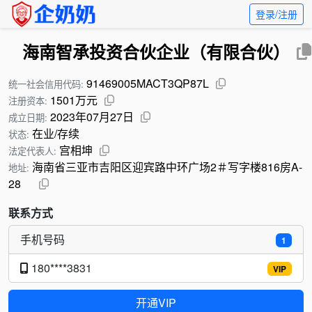
登录/注册
海南智承投资合伙企业（有限合伙）
91469005MACT3QP87L
统一社会信用代码:
1501万元
注册资本:
2023年07月27日
成立日期:
在业/存续
状态:
宫相坤
法定代表人:
海南省三亚市吉阳区迎宾路中环广场2＃写字楼816房A-
地址:
28
联系方式
手机号码
1
180****3831
VIP
开通VIP