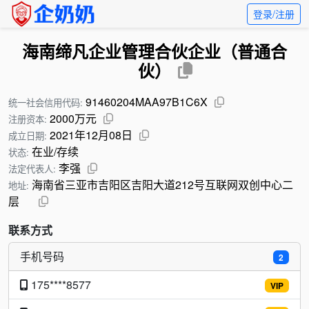
登录/注册
海南缔凡企业管理合伙企业（普通合
伙）
91460204MAA97B1C6X
统一社会信用代码:
2000万元
注册资本:
2021年12月08日
成立日期:
在业/存续
状态:
李强
法定代表人:
海南省三亚市吉阳区吉阳大道212号互联网双创中心二
地址:
层
联系方式
手机号码
2
175****8577
VIP