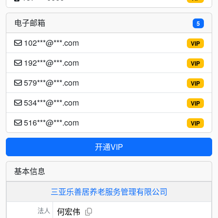
电子邮箱
5
102***@***.com
VIP
192***@***.com
VIP
579***@***.com
VIP
534***@***.com
VIP
516***@***.com
VIP
开通VIP
基本信息
三亚乐善居养老服务管理有限公司
法人
何宏伟