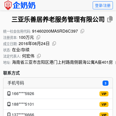
登录/注册
三亚乐善居养老服务管理有限公司
91460200MA5RD6C397
统一社会信用代码:
100万元
注册资本:
2016年08月24日
成立日期:
在业/存续
状态:
何宏伟
法定代表人:
海南省三亚市吉阳区港门上村路南侧碧海公寓A座401房
地址:
联系方式
手机号码
3
166****5926
VIP
188****5101
VIP
137****6666
VIP