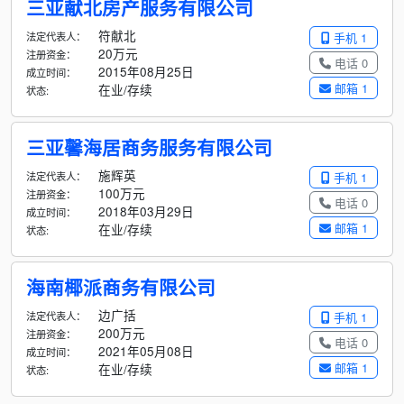
三亚献北房产服务有限公司
符献北
法定代表人：
手机 1
20万元
注册资金：
电话 0
2015年08月25日
成立时间：
邮箱 1
在业/存续
状态:
三亚馨海居商务服务有限公司
施辉英
法定代表人：
手机 1
100万元
注册资金：
电话 0
2018年03月29日
成立时间：
邮箱 1
在业/存续
状态:
海南椰派商务有限公司
边广括
法定代表人：
手机 1
200万元
注册资金：
电话 0
2021年05月08日
成立时间：
邮箱 1
在业/存续
状态: